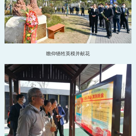
瞻仰牺牲英模并献花