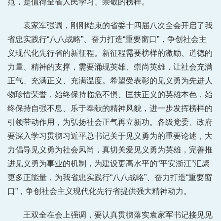
范，是值得全省人民学习、崇敬的榜样。
袁家军强调，刚刚结束的省委十四届八次全会开启了我
省忠实践行“八八战略”、奋力打造“重要窗口”，争创社会主
义现代化先行省的新征程。新征程需要榜样的激励、道德的
力量、精神的支撑，需要涌现英雄、崇尚英雄，让社会充满
正气、充满正义、充满温度。希望受表彰的见义勇为先进人
物珍惜荣誉，始终保持临危不惧、匡扶正义的英雄本色，始
终保持自强不息、乐于奉献的精神风貌，进一步发挥榜样的
引领带动作用，为弘扬社会正气再立新功。各级党委、政府
要深入学习贯彻习近平总书记关于见义勇为的重要论述，大
力倡导见义勇为社会风尚，真切关爱见义勇为英雄，完善推
进见义勇为事业的机制，为建设更高水平的“平安浙江”汇聚
更多正能量，为我省忠实践行“八八战略”、奋力打造“重要窗
口”，争创社会主义现代化先行省提供强大精神动力。
王双全在会上强调，要认真贯彻落实袁家军书记接见见