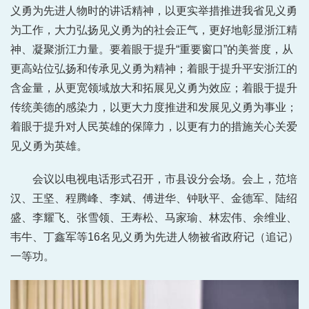
义勇为先进人物时的讲话精神，以更实举措推进我省见义勇
为工作，大力弘扬见义勇为的社会正气，更好地彰显浙江精
神、凝聚浙江力量。要着眼于提升“重要窗口”的美誉度，从
更高站位弘扬和传承见义勇为精神；着眼于提升平安浙江的
含金量，从更宽领域放大和拓展见义勇为效应；着眼于提升
传统美德的感染力，以更大力度推进和发展见义勇为事业；
着眼于提升对人民英雄的保障力，以更有力的措施关心关爱
见义勇为英雄。
会议以电视电话形式召开，市县设分会场。会上，范培
汉、王坚、程腾峰、李斌、傅进华、钟耿平、金德军、陆绍
盛、李耀飞、张雪领、王寿松、马家瑜、林宏伟、余维业、
韦牛、丁鑫军等16名见义勇为先进人物被省政府记（追记）
一等功。